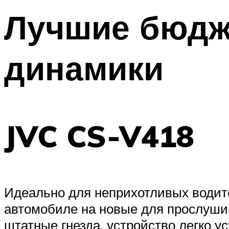
Лучшие бюдж
динамики
JVC CS-V418
Идеально для неприхотливых водит
автомобиле на новые для прослуши
штатные гнезда, устройство легко у