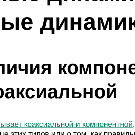
ные динами
личия компон
коаксиальной
бывает коаксиальной и компонентной
це этих типов или о том, как правиль