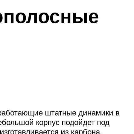
ополосные
 работающие штатные динамики в
ебольшой корпус подойдет под
изготавливается из карбона.