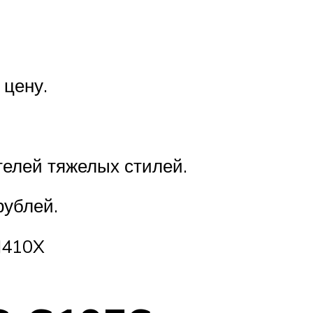
 цену.
телей тяжелых стилей.
рублей.
J410X