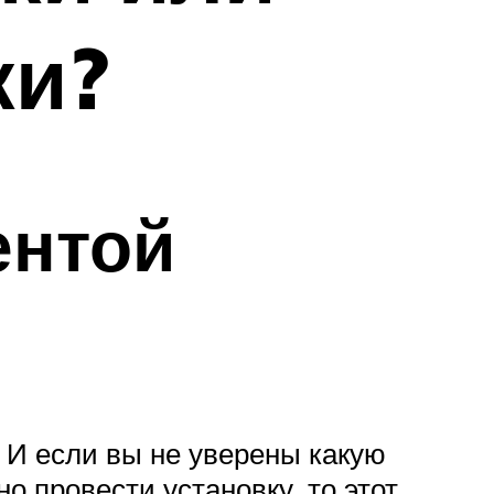
ки?
ентой
. И если вы не уверены какую
но провести установку, то этот