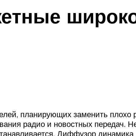
етные широк
елей, планирующих заменить плохо
вания радио и новостных передач. Н
станавливается. Диффузор динамика 