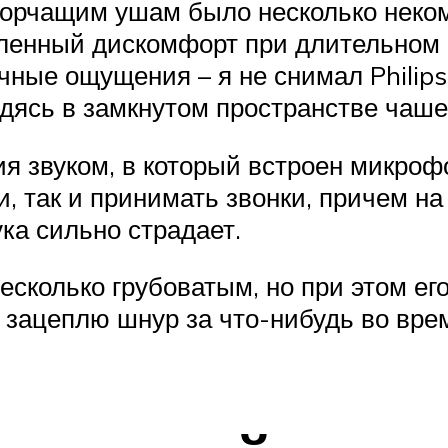
орчащим ушам было несколько некомф
енный дискомфорт при длительном н
чные ощущения – я не снимал Philip
одясь в замкнутом пространстве чаше
 звуком, в который встроен микрофон
и, так и принимать звонки, причем на
ука сильно страдает.
сколько грубоватым, но при этом его
я зацеплю шнур за что-нибудь во вр