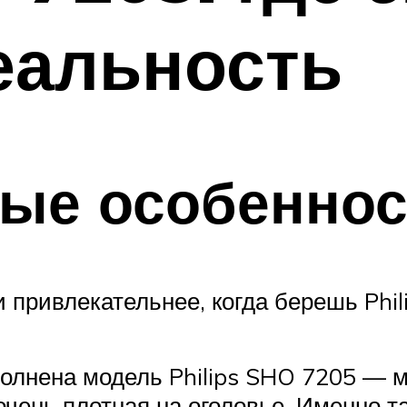
еальность
ные особеннос
привлекательнее, когда берешь Phil
полнена модель Philips SHO 7205 — м
очень плотная на оголовье. Именно 