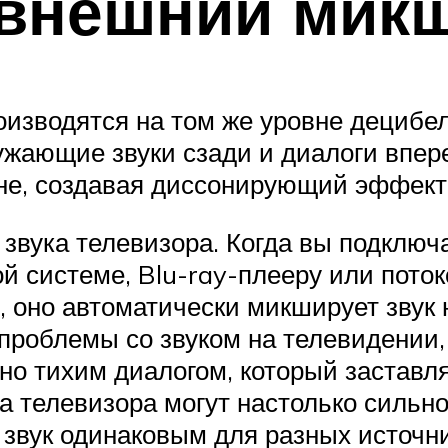
 внешний мик
изводятся на том же уровне децибела
ружающие звуки сзади и диалоги впер
не, создавая диссонирующий эффект
 звука телевизора. Когда вы подключ
ой системе, Blu-ray-плееру или поток
оно автоматически микширует звук н
проблемы со звуком на телевидении
но тихим диалогом, который заставля
а телевизора могут настолько сильно 
 звук одинаковым для разных источн