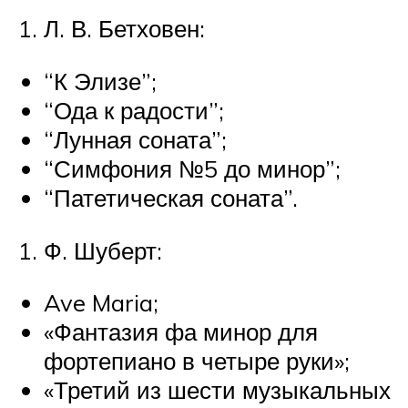
Л. В. Бетховен:
“К Элизе”;
“Ода к радости”;
“Лунная соната”;
“Симфония №5 до минор”;
“Патетическая соната”.
Ф. Шуберт:
Ave Maria;
«Фантазия фа минор для
фортепиано в четыре руки»;
«Третий из шести музыкальных