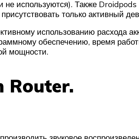
и не используются). Также Droidpods
 присутствовать только активный дев
ективному использованию расхода а
раммному обеспечению, время работ
ой мощности.
 Router.
производить звуковое воспроизведен