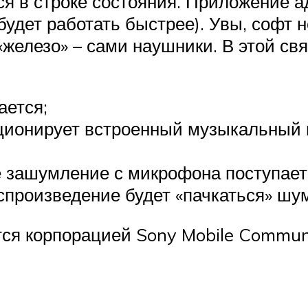
ся в строке состояния. Приложение а
 будет работать быстрее). Увы, софт 
 «железо» – сами наушники. В этой св
ается;
ционирует встроенный музыкальный п
 зашумление с микрофона поступает
оспроизведение будет «пачкаться» ш
ся корпорацией Sony Mobile Communi