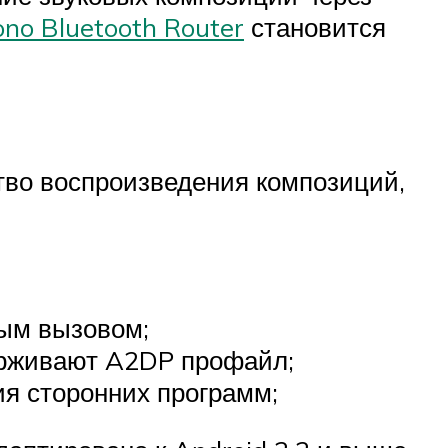
no Bluetooth Router
становится
тво воспроизведения композиций,
ным вызовом;
держивают A2DP профайл;
ия сторонних программ;