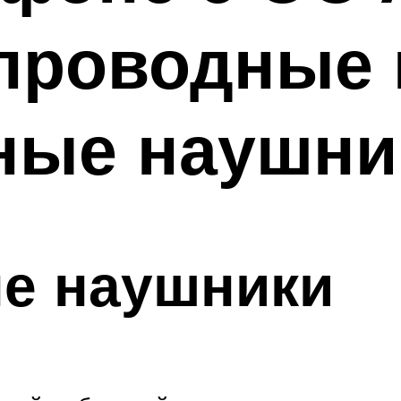
 проводные 
ные наушни
е наушники