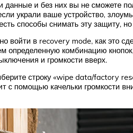
ти данные и без них вы не сможете п
 если украли ваше устройство, злоу
есть способы снимать эту защиту, но 
жно войти в recovery mode, как это 
м определенную комбинацию кнопок,
ыключения и громкости вверх.
берите строку «wipe data/factory res
т с помощью качельки громкости вни