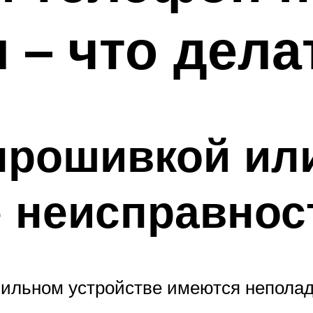
 – что дела
прошивкой ил
 неисправнос
бильном устройстве имеются неполад