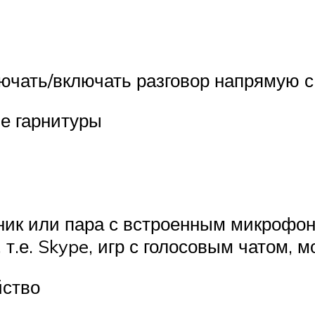
ючать/включать разговор напрямую с
ве гарнитуры
шник или пара с встроенным микрофо
т.е. Skype, игр с голосовым чатом, 
йство