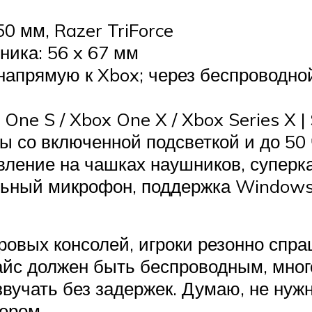
0 мм, Razer TriForce
ика: 56 x 67 мм
; напрямую к Xbox; через беспроводн
One S / Xbox One X / Xbox Series X 
ы со включенной подсветкой и до 50 
вление на чашках наушников, супер
ьный микрофон, поддержка Windows
ровых консолей, игроки резонно спр
айс должен быть беспроводным, мно
звучать без задержек. Думаю, не нужн
ером.