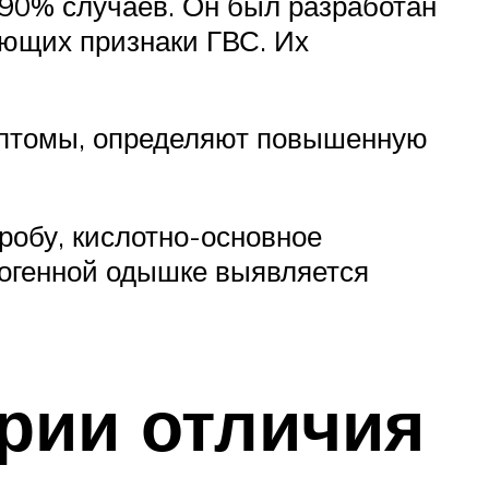
 90% случаев. Он был разработан
ующих признаки ГВС. Их
имптомы, определяют повышенную
обу, кислотно-основное
врогенной одышке выявляется
рии отличия