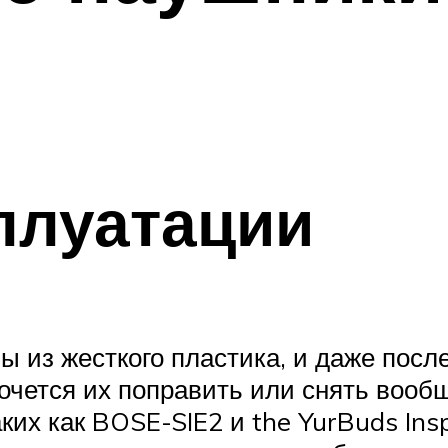
плуатации
из жесткого пластика, и даже посл
чется их поправить или снять вообщ
их как BOSE-SIE2 и the YurBuds Ins