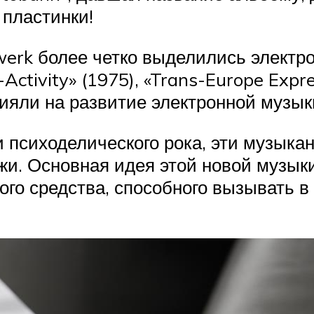
пластинки!
twerk более четко выделились электр
ctivity» (1975), «Trans-Europe Expr
лияли на развитие электронной музы
и психоделического рока, эти музык
и. Основная идея этой новой музык
ного средства, способного вызывать