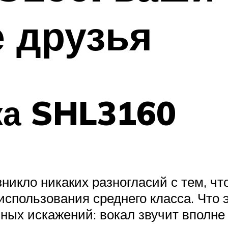
 друзья
ка SHL3160
кло никаких разногласий с тем, что
спользования среднего класса. Что 
ных искажений: вокал звучит вполне 