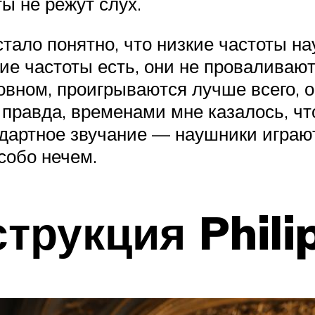
ты не режут слух.
ало понятно, что низкие частоты нау
ие частоты есть, они не проваливают
новном, проигрываются лучше всего, 
 правда, временами мне казалось, чт
дартное звучание — наушники играют
собо нечем.
струкция Phil